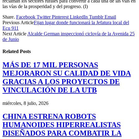
reclaman los sectores rurales para convertir a cada una de las vías en
las vías de la prosperidad y del progreso. (I)
Share.
Facebook
Twitter
Pinterest
LinkedIn
Tumblr
Email
Previous Article
Fijan lugar donde funcionará la Jefatura local del
Ecu 911
Next Article
Alcalde German inspeccionó ciclovía de la Avenida 25
de Junio
Related
Posts
MÁS DE 17 MIL PERSONAS
MEJORARON SU CALIDAD DE VIDA
GRACIAS A LOS PROYECTOS DE
VINCULACIÓN DE LA UTB
miércoles, 8 julio, 2026
CHINA ESTRENA ROBOTS
HUMANOIDES HIPERREALISTAS
DISEÑADOS PARA COMBATIR LA