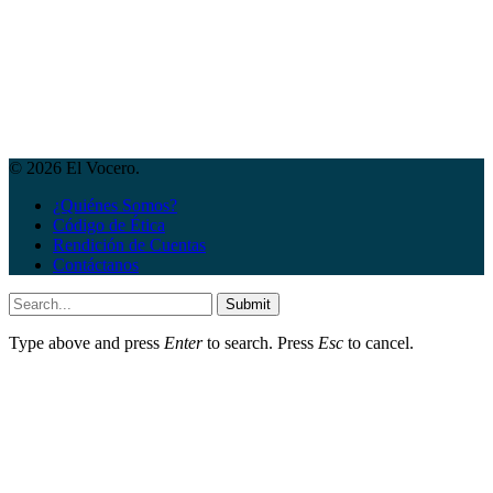
© 2026 El Vocero.
¿Quiénes Somos?
Código de Ética
Rendición de Cuentas
Contáctanos
Submit
Type above and press
Enter
to search. Press
Esc
to cancel.