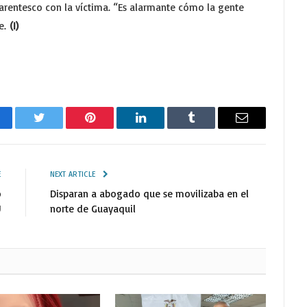
rentesco con la víctima. “Es alarmante cómo la gente
e.
(I)
cebook
Twitter
Pinterest
LinkedIn
Tumblr
Email
E
NEXT ARTICLE
o
Disparan a abogado que se movilizaba en el
U
norte de Guayaquil