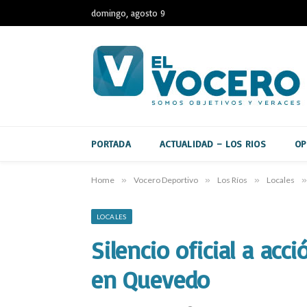
domingo, agosto 9
PORTADA
ACTUALIDAD – LOS RIOS
OP
Home
»
Vocero Deportivo
»
Los Ríos
»
Locales
»
LOCALES
Silencio oficial a acc
en Quevedo