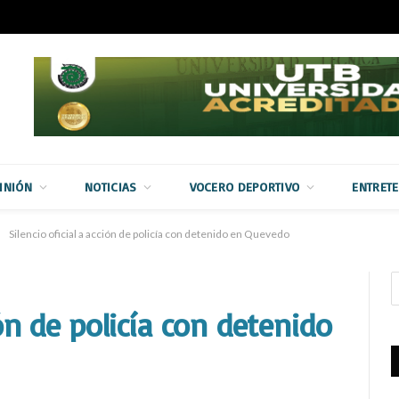
INIÓN
NOTICIAS
VOCERO DEPORTIVO
ENTRET
Silencio oficial a acción de policía con detenido en Quevedo
ión de policía con detenido