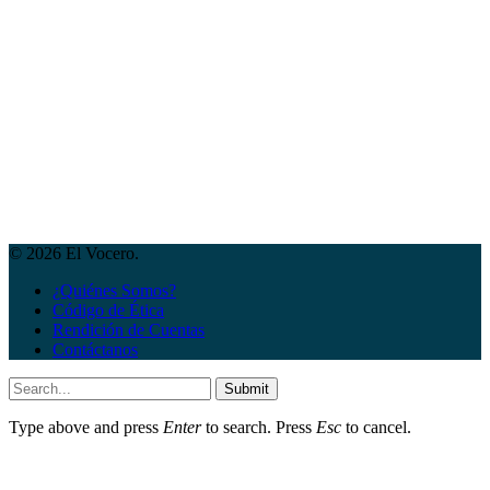
© 2026 El Vocero.
¿Quiénes Somos?
Código de Ética
Rendición de Cuentas
Contáctanos
Submit
Type above and press
Enter
to search. Press
Esc
to cancel.