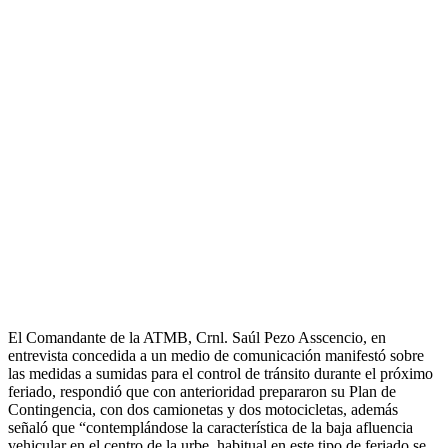
El Comandante de la ATMB, Crnl. Saúl Pezo Asscencio, en
entrevista concedida a un medio de comunicación manifestó sobre
las medidas a sumidas para el control de tránsito durante el próximo
feriado, respondió que con anterioridad prepararon su Plan de
Contingencia, con dos camionetas y dos motocicletas, además
señaló que “contemplándose la característica de la baja afluencia
vehicular en el centro de la urbe, habitual en este tipo de feriado se