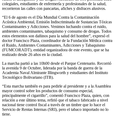
colegiales, estudiantes de enfermería y profesionales de la salud,
recorrieron las calles con pancartas, afiches y disfraces alusivos.
“El 6 de agosto es el Día Mundial Contra la Contaminación
Acústica Ambiental, Emisión Indiscriminada de Sustancias Tóxicas
Contaminantes y Adicciones. Venimos luchando contra el ruido,
ambientes contaminantes, tabaquismo y consumo de drogas. Todos
estos elementos son dañinos para la salud del hombre”, expresó el
doctor Francisco Plaza, coordinador de la Fundación Médica contra
el Ruido, Ambientes Contaminantes, Adicciones y Tabaquismo
(FUMCORADT), entidad organizadora de este evento, que se ha
realizado desde 26 años en la ciudad.
La marcha partió a las 10h00 desde el Parque Centenario. Recorrió
la avenida 9 de Octubre, liderada por la banda de guerra de la
Academia Naval Almirante Illingworth y estudiantes del Instituto
Tecnológico Bolivariano (ITB).
“Esta marcha también es para pedirle al presidente y a la Asamblea
mayor control sobre los productos de consumo especial,
principalmente el cigarrillo”, comentó Francisco Plaza, quien, con
relación a este último tema, refirió que el tabaco fabricado a nivel
nacional tiene control fiscal a través de un timbre que lo hace el
Servicio de Rentas Internas (SRI), pero el tabaco importado no lo
tiene.