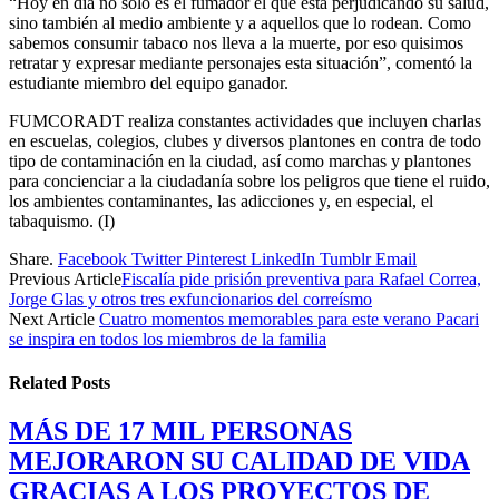
“Hoy en día no solo es el fumador el que está perjudicando su salud,
sino también al medio ambiente y a aquellos que lo rodean. Como
sabemos consumir tabaco nos lleva a la muerte, por eso quisimos
retratar y expresar mediante personajes esta situación”, comentó la
estudiante miembro del equipo ganador.
FUMCORADT realiza constantes actividades que incluyen charlas
en escuelas, colegios, clubes y diversos plantones en contra de todo
tipo de contaminación en la ciudad, así como marchas y plantones
para concienciar a la ciudadanía sobre los peligros que tiene el ruido,
los ambientes contaminantes, las adicciones y, en especial, el
tabaquismo. (I)
Share.
Facebook
Twitter
Pinterest
LinkedIn
Tumblr
Email
Previous Article
Fiscalía pide prisión preventiva para Rafael Correa,
Jorge Glas y otros tres exfuncionarios del correísmo
Next Article
Cuatro momentos memorables para este verano Pacari
se inspira en todos los miembros de la familia
Related
Posts
MÁS DE 17 MIL PERSONAS
MEJORARON SU CALIDAD DE VIDA
GRACIAS A LOS PROYECTOS DE