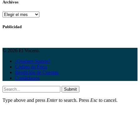
Archivos
Archivos
Publicidad
© 2026 El Vocero.
¿Quiénes Somos?
Código de Ética
Rendición de Cuentas
Contáctanos
Submit
Type above and press
Enter
to search. Press
Esc
to cancel.