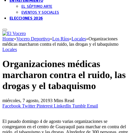
ENTRETENIMIENTO
EL SÉPTIMO ARTE
EVENTOS Y SOCIALES
ELECCIONES 2026
Home
»
Vocero Deportivo
»
Los Ríos
»
Locales
»
Organizaciones
médicas marcharon contra el ruido, las drogas y el tabaquismo
Locales
Organizaciones médicas
marcharon contra el ruido, las
drogas y el tabaquismo
miércoles, 7 agosto, 2019
3 Mins Read
Facebook
Twitter
Pinterest
LinkedIn
Tumblr
Email
El pasado domingo 4 de agosto varias organizaciones se
congregaron en el centro de Guayaquil para marchar en contra del
ruido, el tabaquismo y las drogas. Alrededor de 300 personas, entre