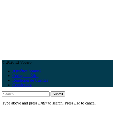
© 2026 El Vocero.
¿Quiénes Somos?
Código de Ética
Rendición de Cuentas
Contáctanos
Submit
Type above and press
Enter
to search. Press
Esc
to cancel.