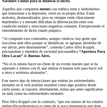
Naciones Unidas para la Infancia (Unicef).
Aquellos que comparten
memes
con estética triste y simbolismos
que humorizan a la depresión, creen en su propio dolor. Están
molestos, desmoralizados, pero no siempre están clínicamente
deprimidos y a menudo dificultan la diferenciación entre esta
condición mental y emociones negativas comunes. Entorpeciendo el
entendimiento de dicho estado psíquico.
“Al compartir esos contenidos, aunque cómicos, hay gente que
reacciona ante ellos porque se identifican, se agrupan alrededor de
ese afecto, pero ilusoriamente”, comenta Carlos Silva Koppel,
psicoanalista y miembro de sociedad psicoanalítica
“Apertura Para
Otro Lacan”
de
Buenos Aires.
“No es lo mismo hacer un chiste de un evento nuestro que se ha
superado y reírnos con él, que utilizar el trauma solo para hacer reír
a otros y sentirnos abrazados”.
Este nuevo tipo de interacciones que rodean las enfermedades
mentales en la web podrían asumirse como algo positivo desde
cierto punto, al exponer, abiertamente, temas que antes significaban
un tabú como las enfermedades mentales.
Pero Silva Koppel cree lo contrario, “que nos riamos de los estados
melancólicos/depresivos es signo de la poca importancia que tiene