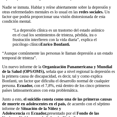
Nadie se inmuta. Hablar y reírse abiertamente sobre la depresión y
otras enfermedades mentales es lo usual en las
redes sociales.
Un
factor que podría proporcionar una visión distorsionada de esta
condición mental.
“La depresión clínica es un trastorno del estado anímico
en el cual los sentimientos de tristeza, pérdida, ira o
frustración interfieren con la vida diaria”, explica el
psicólogo clínico
Enrico Bonfanti.
“Aunque comúnmente las personas le llaman depresión a un estado
temporal de tristeza”.
Un nuevo informe de la
Organización Panamericana y Mundial
de la Salud (OPS/OMS),
señala que a nivel regional la depresión es
la primera causa de discapacidad, es decir, tal y como explica
Bonfanti, un factor que dificulta el desarrollo normal de cualquier
persona.
Ecuador,
con el 7,8%, está dentro de los cinco primeros
países latinoamericanos con esta problemática.
Junto a esto,
el suicidio consta como una de las primeras causas
de muerte en adolescentes en el país,
de acuerdo con el séptimo
informe de
Situación de la Niñez y
Adolescencia
en
Ecuador,
presentado por el
Fondo de las