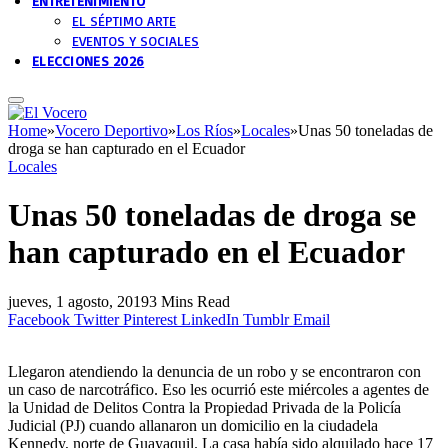
ENTRETENIMIENTO
EL SÉPTIMO ARTE
EVENTOS Y SOCIALES
ELECCIONES 2026
Home
»
Vocero Deportivo
»
Los Ríos
»
Locales
»
Unas 50 toneladas de
droga se han capturado en el Ecuador
Locales
Unas 50 toneladas de droga se
han capturado en el Ecuador
jueves, 1 agosto, 2019
3 Mins Read
Facebook
Twitter
Pinterest
LinkedIn
Tumblr
Email
Llegaron atendiendo la denuncia de un robo y se encontraron con
un caso de narcotráfico. Eso les ocurrió este miércoles a agentes de
la Unidad de Delitos Contra la Propiedad Privada de la Policía
Judicial (PJ) cuando allanaron un domicilio en la ciudadela
Kennedy, norte de Guayaquil. La casa había sido alquilado hace 17