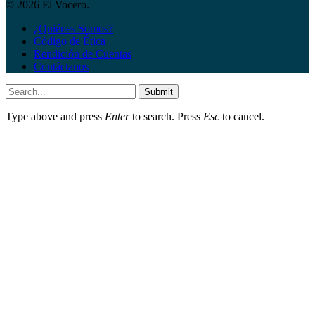
© 2026 El Vocero.
¿Quiénes Somos?
Código de Ética
Rendición de Cuentas
Contáctanos
Submit
Type above and press
Enter
to search. Press
Esc
to cancel.