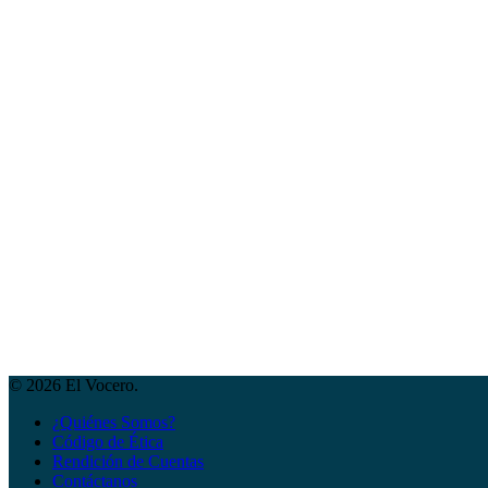
© 2026 El Vocero.
¿Quiénes Somos?
Código de Ética
Rendición de Cuentas
Contáctanos