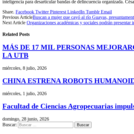
inteligencia para desarticular bandas de delincuencia organizada. César
Share.
Facebook
Twitter
Pinterest
LinkedIn
Tumblr
Email
Previous Article
Buscan a mujer que cayó al río Guayas, presuntamente
Next Article
Organizaciones académicas y sociales podrán presentar in
Related
Posts
MÁS DE 17 MIL PERSONAS MEJORAR
LA UTB
miércoles, 8 julio, 2026
CHINA ESTRENA ROBOTS HUMANOID
miércoles, 1 julio, 2026
Facultad de Ciencias Agropecuarias impulsa
domingo, 28 junio, 2026
Buscar: