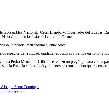
 de la Asamblea Nacional, César Litardo; el gobernador del Guayas, Raú
la Plaza Colón, en los bajos del cerro del Carmen.
da de la policial metropolitana, entre otros.
varios espacios de la ciudad, unidades educativas y barrios en honor a l
venida Pedro Menéndez Gilbert, se realizó un pregón juliano con la parti
s de la Escuela de los chefs y alumnos de computación que recorrieron la
ía Alóag – Santo Domingo
 de Participación