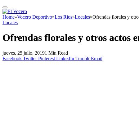
Home
»
Vocero Deportivo
»
Los Ríos
»
Locales
»
Ofrendas florales y otr
Locales
Ofrendas florales y otros actos 
jueves, 25 julio, 2019
1 Min Read
Facebook
Twitter
Pinterest
LinkedIn
Tumblr
Email