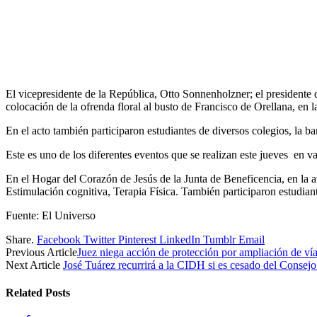
El vicepresidente de la República, Otto Sonnenholzner; el presidente
colocación de la ofrenda floral al busto de Francisco de Orellana, en 
En el acto también participaron estudiantes de diversos colegios, la ban
Este es uno de los diferentes eventos que se realizan este jueves en 
En el Hogar del Corazón de Jesús de la Junta de Beneficencia, en la a
Estimulación cognitiva, Terapia Física. También participaron estudiante
Fuente: El Universo
Share.
Facebook
Twitter
Pinterest
LinkedIn
Tumblr
Email
Previous Article
Juez niega acción de protección por ampliación de v
Next Article
José Tuárez recurrirá a la CIDH si es cesado del Consejo
Related
Posts