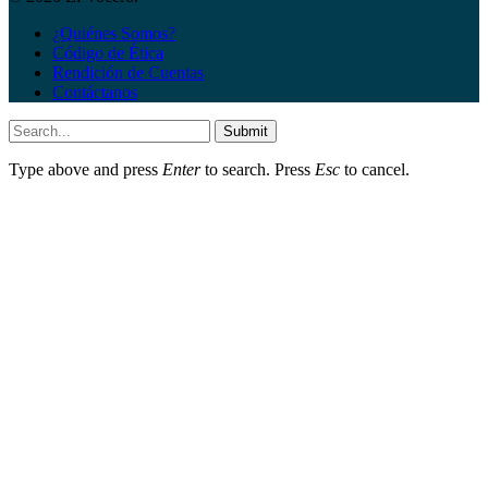
¿Quiénes Somos?
Código de Ética
Rendición de Cuentas
Contáctanos
Submit
Type above and press
Enter
to search. Press
Esc
to cancel.