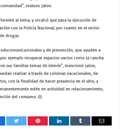
a comunidad”, sostuvo Jalon.
eferente al tema, y recalcó que para la ejecución de
ción con la Policía Nacional, por cuanto en el sector
de drogas.
 educomunicacionales y de prevención, que ayuden a
por ejemplo recuperar espacios vacios como la cancha
con sus familias temas de interés”, mencionó Jalon,
uedan realizar a través de colonias vacacionales, de
s, con la finalidad de hacer presencia en el sitio, y
rmanentemente estén en actividad en relacionamiento,
ención del consumo. (I)
cebook
Twitter
Pinterest
LinkedIn
Tumblr
Email