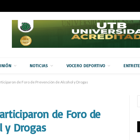
INIÓN
NOTICIAS
VOCERO DEPORTIVO
ENTRET
participaron de Foro de Prevención de Alcohol y Drogas
participaron de Foro de
l y Drogas