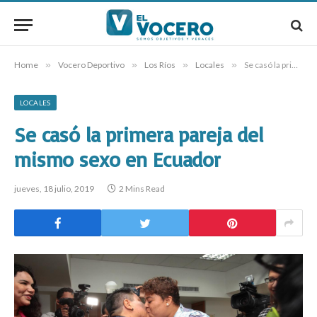
Home
»
Vocero Deportivo
»
Los Ríos
»
Locales
»
Se casó la primera pareja del mismo sexo en Ecuador
LOCALES
Se casó la primera pareja del
mismo sexo en Ecuador
jueves, 18 julio, 2019
2 Mins Read