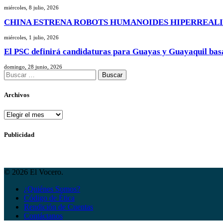
miércoles, 8 julio, 2026
CHINA ESTRENA ROBOTS HUMANOIDES HIPERREALI
miércoles, 1 julio, 2026
El PSC definirá candidaturas para Guayas y Guayaquil bas
domingo, 28 junio, 2026
Buscar:
Archivos
Archivos
Publicidad
© 2026 El Vocero.
¿Quiénes Somos?
Código de Ética
Rendición de Cuentas
Contáctanos