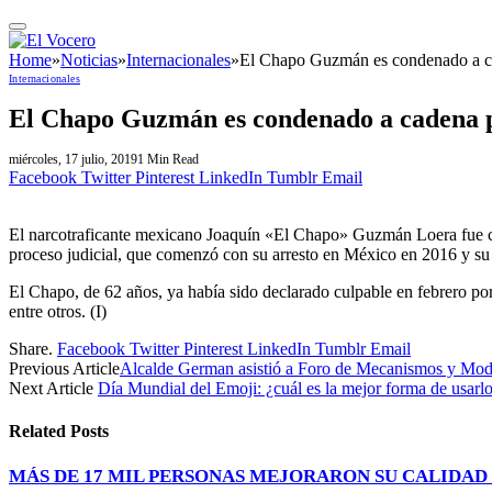
Home
»
Noticias
»
Internacionales
»
El Chapo Guzmán es condenado a ca
Internacionales
El Chapo Guzmán es condenado a cadena p
miércoles, 17 julio, 2019
1 Min Read
Facebook
Twitter
Pinterest
LinkedIn
Tumblr
Email
El narcotraficante mexicano Joaquín «El Chapo» Guzmán Loera fue con
proceso judicial, que comenzó con su arresto en México en 2016 y su
El Chapo, de 62 años, ya había sido declarado culpable en febrero por 
entre otros. (I)
Share.
Facebook
Twitter
Pinterest
LinkedIn
Tumblr
Email
Previous Article
Alcalde German asistió a Foro de Mecanismos y Mode
Next Article
Día Mundial del Emoji: ¿cuál es la mejor forma de usarl
Related
Posts
MÁS DE 17 MIL PERSONAS MEJORARON SU CALIDAD 