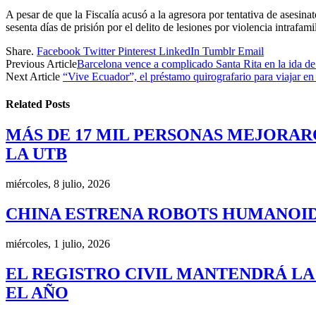
A pesar de que la Fiscalía acusó a la agresora por tentativa de ases
sesenta días de prisión por el delito de lesiones por violencia intrafamil
Share.
Facebook
Twitter
Pinterest
LinkedIn
Tumblr
Email
Previous Article
Barcelona vence a complicado Santa Rita en la ida de
Next Article
“Vive Ecuador”, el préstamo quirografario para viajar en 
Related
Posts
MÁS DE 17 MIL PERSONAS MEJORAR
LA UTB
miércoles, 8 julio, 2026
CHINA ESTRENA ROBOTS HUMANOID
miércoles, 1 julio, 2026
EL REGISTRO CIVIL MANTENDRÁ LA
EL AÑO