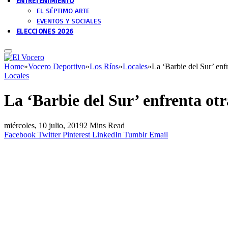
ENTRETENIMIENTO
EL SÉPTIMO ARTE
EVENTOS Y SOCIALES
ELECCIONES 2026
Home
»
Vocero Deportivo
»
Los Ríos
»
Locales
»
La ‘Barbie del Sur’ enfr
Locales
La ‘Barbie del Sur’ enfrenta ot
miércoles, 10 julio, 2019
2 Mins Read
Facebook
Twitter
Pinterest
LinkedIn
Tumblr
Email