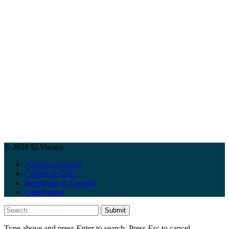
© 2026 El Vocero.
¿Quiénes Somos?
Código de Ética
Rendición de Cuentas
Contáctanos
Submit
Type above and press
Enter
to search. Press
Esc
to cancel.