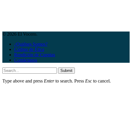
© 2026 El Vocero.
¿Quiénes Somos?
Código de Ética
Rendición de Cuentas
Contáctanos
Submit
Type above and press
Enter
to search. Press
Esc
to cancel.