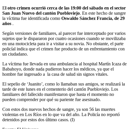
E
l otro crimen ocurrió cerca de las 19:00 del sábado en el sector
San Juan Nuevo del cantón Puebloviejo
. En este hecho de sangre
la víctima fue identificada como
Oswaldo Sánchez Francia, de 29
años
.
Según versiones de familiares, al parecer fue interceptado por varios
sujetos que le dispararon por cuatro ocasiones cuando se movilizaba
en una motocicleta para ir a visitar a su novia. No obstante, el parte
policíal indica que el crimen fue producto de un enfrentamiento con
un ciudadano.
La víctima fue llevada en una ambulancia al hospital Martín Icaza de
Babahoyo, donde nada pudieron hacer los médicos, ya que el
hombre fue ingresado a la casa de salud sin signos vitales.
El sepelio de ‘Juanito’, como lo llamaban sus amigos, se realizará la
tarde de este lunes en el cementerio del cantón Puebloviejo. Los
familiares del fallecido manifestaron que hasta el momento no
pueden comprender por qué su pariente fue asesinado.
Con estos dos nuevos hechos de sangre, ya son 56 las muertes
violentas en Los Ríos en lo que va del año. La Policía no reportó
detenidos por estos dos último casos. (I)