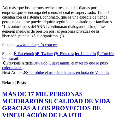
Además, que los internos reciben tres comidas diarias por una
empresa que se encarga del menú, el cual es supervisado. También
cuentan con el sistema Economato, que es una especie de tienda,
pero en la que se puede adquirir según lo depositado por familiares.
“Las autoridades del SNAI continuarán dialogando, sin que se
generen medidas de presión por las personas privadas de la
libertad”, puntualizó el organismo. (I)
fuente: .
www.eltelegrafo.com.ec
Share.
Facebook
Twitter
Pinterest
LinkedIn
Tumblr
Email
Previous Article
Oswaldo Guayasamín, el maestro que le puso
color a la ira
Next Article
Se prohíbe el uso de celulares en boda de Valencia
Related
Posts
MÁS DE 17 MIL PERSONAS
MEJORARON SU CALIDAD DE VIDA
GRACIAS A LOS PROYECTOS DE
VINCULACIÓN DE LA UTB