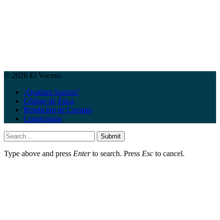
© 2026 El Vocero.
¿Quiénes Somos?
Código de Ética
Rendición de Cuentas
Contáctanos
Submit
Type above and press
Enter
to search. Press
Esc
to cancel.