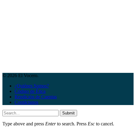
© 2026 El Vocero.
¿Quiénes Somos?
Código de Ética
Rendición de Cuentas
Contáctanos
Submit
Type above and press
Enter
to search. Press
Esc
to cancel.