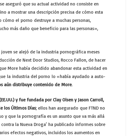
e aseguró que su actual actividad no consiste en
sino a mostrar una descripción precisa de cómo esta
sto cómo el porno destruye a muchas personas,
 mucho más daño que beneficio para las personas»,
 joven se alejó de la industria pornográfica meses
ducción de Next Door Studios, Rocco Fallon, de hacer
 que More había decidido abandonar esta actividad en
ue la industria del porno lo «había ayudado a auto-
os aún distribuye contenido de More
.
EE.UU.) y fue fundada por Clay Olsen y Jason Carroll,
e los Últimos Días
; ellos han asegurado que FTND no
so y que la pornografía es un asunto que va más allá
a contra la Nueva Droga’ ha publicado informes sobre
varios efectos negativos, incluidos los aumentos en