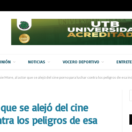
INIÓN
NOTICIAS
VOCERO DEPORTIVO
ENTRET
ie More, al actor que se alejó del cine porno para luchar contra los peligros de esa in
que se alejó del cine
tra los peligros de esa