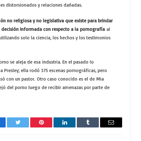
les distorsionados y relaciones dañadas.
no religiosa y no legislativa que existe para brindar
a decisión informada con respecto a la pornografía
al
tilizando solo la ciencia, los hechos y los testimonios
orno se aleja de esa industria. En el pasado lo
a Presley; ella rodó 375 escenas pornográficas, pero
 casó con un pastor. Otro caso conocido es el de Mia
alejó del porno luego de recibir amenazas por parte de
cebook
Twitter
Pinterest
LinkedIn
Tumblr
Email