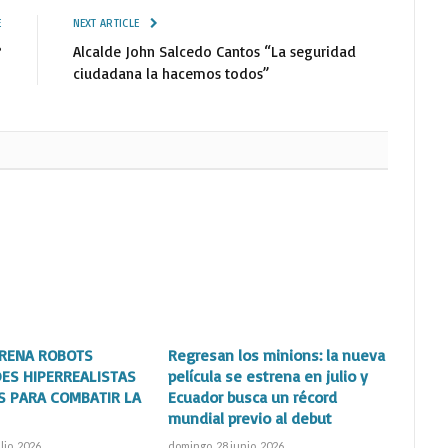
E
NEXT ARTICLE
?
Alcalde John Salcedo Cantos “La seguridad
ciudadana la hacemos todos”
TRENA ROBOTS
Regresan los minions: la nueva
ES HIPERREALISTAS
película se estrena en julio y
S PARA COMBATIR LA
Ecuador busca un récord
mundial previo al debut
lio, 2026
domingo, 28 junio, 2026