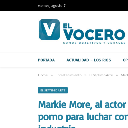
viernes, agosto 7
PORTADA
ACTUALIDAD – LOS RIOS
OP
Home
»
Entretenimiento
»
El Séptimo Arte
»
Mark
EL SÉPTIMO ARTE
Markie More, al actor 
porno para luchar con