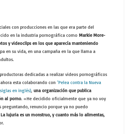
ales con producciones en las que era parte del
cido en la industria pornográfica como
Markie More-
fotos y videoclips en los que aparecía manteniendo
tapa en su vida, en una campaña en la que llama a
a adultos.
 productoras dedicadas a realizar videos pornográficos
n ahora esta colaborando con
‘Pelea contra la Nueva
iglas en inglés)
,
una organización que publica
ón al porno
. «He decidido oficialmente que ya no voy
tás preguntando, renuncio porque ya no puedo
.
La lujuria es un monstruo, y cuanto más lo alimentas,
or.