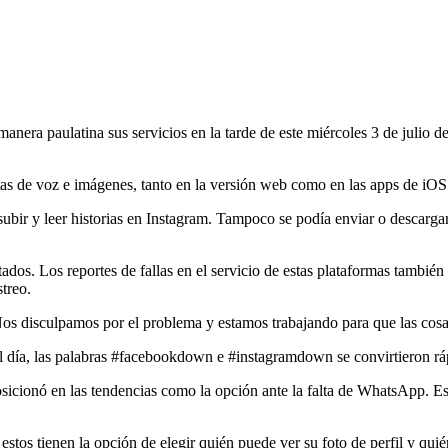
ra paulatina sus servicios en la tarde de este miércoles 3 de julio de
otas de voz e imágenes, tanto en la versión web como en las apps de iO
n, subir y leer historias en Instagram. Tampoco se podía enviar o desc
ados. Los reportes de fallas en el servicio de estas plataformas tambié
treo.
s disculpamos por el problema y estamos trabajando para que las cosas
 el día, las palabras #facebookdown e #instagramdown se convirtieron rá
osicionó en las tendencias como la opción ante la falta de WhatsApp. E
 estos tienen la opción de elegir quién puede ver su foto de perfil y qu