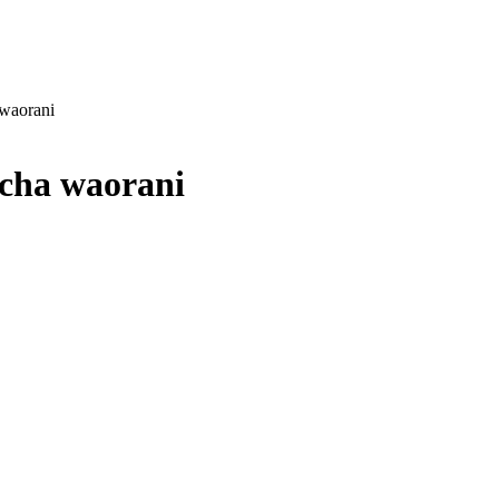
 waorani
ucha waorani