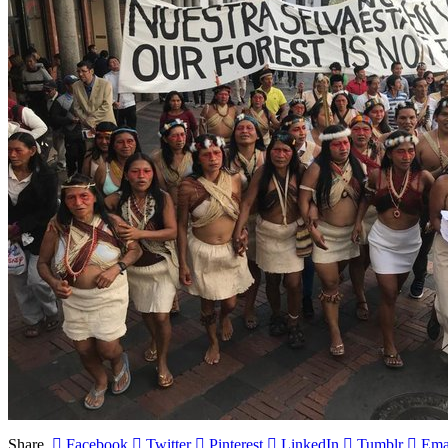
Share.
Facebook
Twitter
Pinterest
LinkedIn
Tumblr
Ema