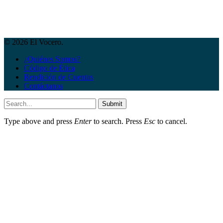
© 2026 El Vocero.
¿Quiénes Somos?
Código de Ética
Rendición de Cuentas
Contáctanos
Submit
Type above and press
Enter
to search. Press
Esc
to cancel.