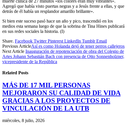
muerte clínica de 27 minutos «los colores eran muy vibrantes».
Agregó que había visto puertas negras y a Jesús frente a ellas, y que
detrás de él había un resplandor amarillo brillante».
Si bien este suceso pasó hace un año y pico, trascendió en los
medios esta semana luego de que la sobrina de Tina Hines publicará
en sus redes sociales la historia. (I)
Share.
Facebook
Twitter
Pinterest
LinkedIn
Tumblr
Email
Previous Article
Así es como Holanda dejó de tener perros callejeros
Next Article
Inauguración de repotenciación de obra del Colegio de
Artes Johann Sebastián Bach con presencia de Otto Sonnenholzner,
vicepresidente de la República
Related
Posts
MÁS DE 17 MIL PERSONAS
MEJORARON SU CALIDAD DE VIDA
GRACIAS A LOS PROYECTOS DE
VINCULACIÓN DE LA UTB
miércoles, 8 julio, 2026