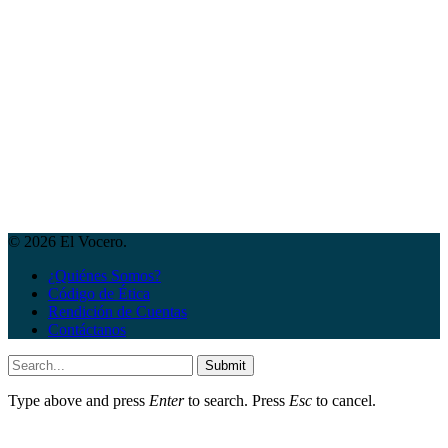
© 2026 El Vocero.
¿Quiénes Somos?
Código de Ética
Rendición de Cuentas
Contáctanos
Submit
Type above and press
Enter
to search. Press
Esc
to cancel.