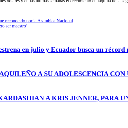
es dólares y en las últimas semanas el crecimiento en taquilla de la s
 fue reconocido por la Asamblea Nacional
ero ser maestro’
 estrena en julio y Ecuador busca un récord
YAQUILEÑO A SU ADOLESCENCIA CON
KARDASHIAN A KRIS JENNER, PARA U