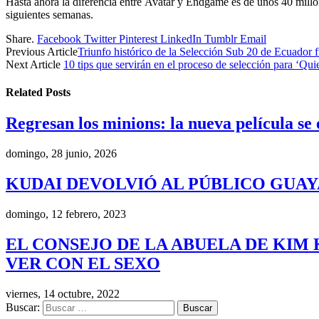
Hasta ahora la diferencia entre Avatar y Endgame es de unos 40 millon
siguientes semanas.
Share.
Facebook
Twitter
Pinterest
LinkedIn
Tumblr
Email
Previous Article
Triunfo histórico de la Selección Sub 20 de Ecuador
Next Article
10 tips que servirán en el proceso de selección para ‘Qui
Related
Posts
Regresan los minions: la nueva película se
domingo, 28 junio, 2026
KUDAI DEVOLVIÓ AL PÚBLICO GUA
domingo, 12 febrero, 2023
EL CONSEJO DE LA ABUELA DE KIM 
VER CON EL SEXO
viernes, 14 octubre, 2022
Buscar: