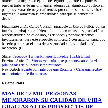
brinden una mejor percepción de seguridad, donde los policías
puedan trabajar de mejor manera, además del alumbrado público en
parques y zonas de mayor afluencia, por cuanto sin este servicio son
lugares que aumentan la probabilidad para que se cometa un
delito.
Finalmente el Dr. Carlos German agradeció al Jefe de Policía por su
interés de trabajar por el bien del cantón en temas de seguridad,” la
responsabilidad no es de uno, es de todos y por ello debemos
involucrarnos, para este propósito conversaré con quienes tenga que
hacerlo para tratar el tema de la seguridad de los ciudadanos”,
mencionó. (I)
Share.
Facebook
Twitter
Pinterest
LinkedIn
Tumblr
Email
Previous Article
En Vinces vehículos que permanezcan en la vía
pública más de 48 horas serán retirados
Next Article
Puente colgante que une Ricaurte y Catarama recibió
mantenimiento de iluminarias.
Related
Posts
MÁS DE 17 MIL PERSONAS
MEJORARON SU CALIDAD DE VIDA
GRACIAS A LOS PROYECTOS DE