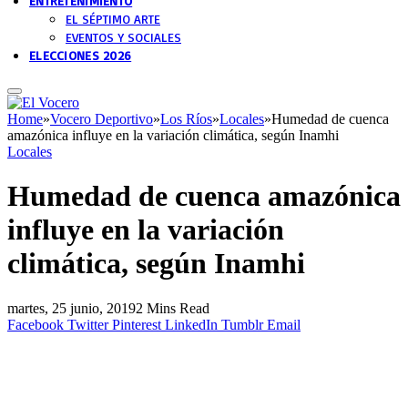
ENTRETENIMIENTO
EL SÉPTIMO ARTE
EVENTOS Y SOCIALES
ELECCIONES 2026
Home
»
Vocero Deportivo
»
Los Ríos
»
Locales
»
Humedad de cuenca
amazónica influye en la variación climática, según Inamhi
Locales
Humedad de cuenca amazónica
influye en la variación
climática, según Inamhi
martes, 25 junio, 2019
2 Mins Read
Facebook
Twitter
Pinterest
LinkedIn
Tumblr
Email