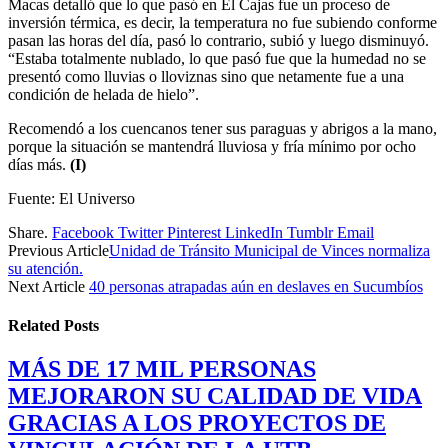
Macas detalló que lo que pasó en El Cajas fue un proceso de
inversión térmica, es decir, la temperatura no fue subiendo conforme
pasan las horas del día, pasó lo contrario, subió y luego disminuyó.
“Estaba totalmente nublado, lo que pasó fue que la humedad no se
presentó como lluvias o lloviznas sino que netamente fue a una
condición de helada de hielo”.
Recomendó a los cuencanos tener sus paraguas y abrigos a la mano,
porque la situación se mantendrá lluviosa y fría mínimo por ocho
días más.
(I)
Fuente: El Universo
Share.
Facebook
Twitter
Pinterest
LinkedIn
Tumblr
Email
Previous Article
Unidad de Tránsito Municipal de Vinces normaliza
su atención.
Next Article
40 personas atrapadas aún en deslaves en Sucumbíos
Related
Posts
MÁS DE 17 MIL PERSONAS
MEJORARON SU CALIDAD DE VIDA
GRACIAS A LOS PROYECTOS DE