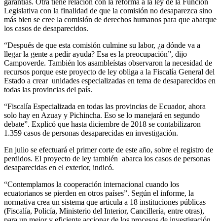
garantías. Otra tiene relación con la reforma a la ley de la Función
Legislativa con la finalidad de que la comisión no desaparezca sino
más bien se cree la comisión de derechos humanos para que abarque
los casos de desaparecidos.
“Después de que esta comisión culmine su labor, ¿a dónde va a
llegar la gente a pedir ayuda? Esa es la preocupación”, dijo
Campoverde. También los asambleístas observaron la necesidad de
recursos porque este proyecto de ley obliga a la Fiscalía General del
Estado a crear unidades especializadas en tema de desaparecidos en
todas las provincias del país.
“Fiscalía Especializada en todas las provincias de Ecuador, ahora
solo hay en Azuay y Pichincha. Eso se lo manejará en segundo
debate”. Explicó que hasta diciembre de 2018 se contabilizaron
1.359 casos de personas desaparecidas en investigación.
En julio se efectuará el primer corte de este año, sobre el registro de
perdidos. El proyecto de ley también abarca los casos de personas
desaparecidas en el exterior, indicó.
“Contemplamos la cooperación internacional cuando los
ecuatorianos se pierden en otros países”. Según el informe, la
normativa crea un sistema que articula a 18 instituciones públicas
(Fiscalía, Policía, Ministerio del Interior, Cancillería, entre otras),
para un mejor y eficiente accionar de los procesos de investigación,