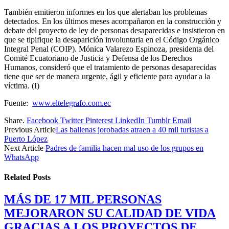
También emitieron informes en los que alertaban los problemas
detectados. En los últimos meses acompañaron en la construcción y
debate del proyecto de ley de personas desaparecidas e insistieron en
que se tipifique la desaparición involuntaria en el Código Orgánico
Integral Penal (COIP). Mónica Valarezo Espinoza, presidenta del
Comité Ecuatoriano de Justicia y Defensa de los Derechos
Humanos, consideró que el tratamiento de personas desaparecidas
tiene que ser de manera urgente, ágil y eficiente para ayudar a la
víctima. (I)
Fuente:
www.eltelegrafo.com.ec
Share.
Facebook
Twitter
Pinterest
LinkedIn
Tumblr
Email
Previous Article
Las ballenas jorobadas atraen a 40 mil turistas a
Puerto López
Next Article
Padres de familia hacen mal uso de los grupos en
WhatsApp
Related
Posts
MÁS DE 17 MIL PERSONAS
MEJORARON SU CALIDAD DE VIDA
GRACIAS A LOS PROYECTOS DE