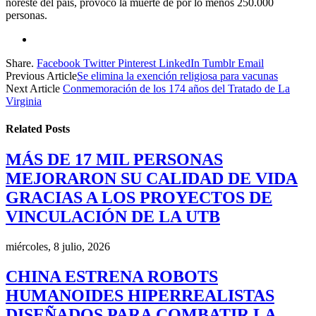
noreste del país, provocó la muerte de por lo menos 250.000
personas.
Share.
Facebook
Twitter
Pinterest
LinkedIn
Tumblr
Email
Previous Article
Se elimina la exención religiosa para vacunas
Next Article
Conmemoración de los 174 años del Tratado de La
Virginia
Related
Posts
MÁS DE 17 MIL PERSONAS
MEJORARON SU CALIDAD DE VIDA
GRACIAS A LOS PROYECTOS DE
VINCULACIÓN DE LA UTB
miércoles, 8 julio, 2026
CHINA ESTRENA ROBOTS
HUMANOIDES HIPERREALISTAS
DISEÑADOS PARA COMBATIR LA