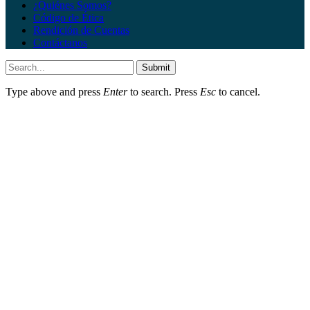
¿Quiénes Somos?
Código de Ética
Rendición de Cuentas
Contáctanos
Submit
Type above and press
Enter
to search. Press
Esc
to cancel.