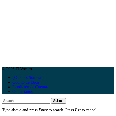
© 2026 El Vocero.
¿Quiénes Somos?
Código de Ética
Rendición de Cuentas
Contáctanos
Submit
Type above and press
Enter
to search. Press
Esc
to cancel.