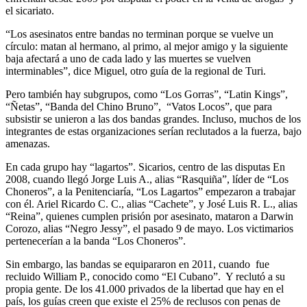
el sicariato.
“Los asesinatos entre bandas no terminan porque se vuelve un
círculo: matan al hermano, al primo, al mejor amigo y la siguiente
baja afectará a uno de cada lado y las muertes se vuelven
interminables”, dice Miguel, otro guía de la regional de Turi.
Pero también hay subgrupos, como “Los Gorras”, “Latin Kings”,
“Ñetas”, “Banda del Chino Bruno”, “Vatos Locos”, que para
subsistir se unieron a las dos bandas grandes. Incluso, muchos de los
integrantes de estas organizaciones serían reclutados a la fuerza, bajo
amenazas.
En cada grupo hay “lagartos”. Sicarios, centro de las disputas En
2008, cuando llegó Jorge Luis A., alias “Rasquiña”, líder de “Los
Choneros”, a la Penitenciaría, “Los Lagartos” empezaron a trabajar
con él. Ariel Ricardo C. C., alias “Cachete”, y José Luis R. L., alias
“Reina”, quienes cumplen prisión por asesinato, mataron a Darwin
Corozo, alias “Negro Jessy”, el pasado 9 de mayo. Los victimarios
pertenecerían a la banda “Los Choneros”.
Sin embargo, las bandas se equipararon en 2011, cuando fue
recluido William P., conocido como “El Cubano”. Y reclutó a su
propia gente. De los 41.000 privados de la libertad que hay en el
país, los guías creen que existe el 25% de reclusos con penas de