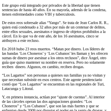
Este grupo está integrado por privados de la libertad que tienen
sentencias de hasta 40 años. En su mayoría, además de la condena,
tienen enfermedades como VIH y tuberculosis.
De estos reos sobresale alias “Yango”. Se trata de Jean Carlos R. R.,
quien está condenado a 32 años por más de un centenar de delitos,
entre ellos sexuales, asesinatos e ingreso de objetos prohibidos a la
cárcel. En lo que va de este año, de los 16 asesinatos, cinco se
atribuyen a este recluso.
En 2018 hubo 23 reos muertos. “Matan por dinero. Los líderes de
las bandas ‘Los Choneros’ y ‘Los Cubanos’ les llaman y les ofrecen
sumas de dinero por asesinar a los otros reclusos”, dice Ángel, otro
guía que quiso mantener su nombre en reserva. Pero no solamente
reciben dinero. Algunos, en cambio, reciben drogas.
“Los Lagartos” son personas a quienes sus familias ya no visitan y
que necesitan subsistir en esos centros. Este agente penitenciario
contó que “Los Lagartos” se encuentran en las regionales de Turi,
Latacunga y Litoral.
Y, en primera instancia, actúan por “ajuste de cuentas”. Al interior
de las cárceles operan las dos agrupaciones grandes: “Los
Choneros” y “Los Cubanos”, que son las más fuertes y que se
enfrentan desde 2009 por disputar el poder en la venta de drogas y