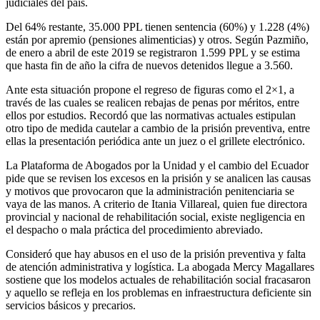
judiciales del país.
Del 64% restante, 35.000 PPL tienen sentencia (60%) y 1.228 (4%)
están por apremio (pensiones alimenticias) y otros. Según Pazmiño,
de enero a abril de este 2019 se registraron 1.599 PPL y se estima
que hasta fin de año la cifra de nuevos detenidos llegue a 3.560.
Ante esta situación propone el regreso de figuras como el 2×1, a
través de las cuales se realicen rebajas de penas por méritos, entre
ellos por estudios. Recordó que las normativas actuales estipulan
otro tipo de medida cautelar a cambio de la prisión preventiva, entre
ellas la presentación periódica ante un juez o el grillete electrónico.
La Plataforma de Abogados por la Unidad y el cambio del Ecuador
pide que se revisen los excesos en la prisión y se analicen las causas
y motivos que provocaron que la administración penitenciaria se
vaya de las manos. A criterio de Itania Villareal, quien fue directora
provincial y nacional de rehabilitación social, existe negligencia en
el despacho o mala práctica del procedimiento abreviado.
Consideró que hay abusos en el uso de la prisión preventiva y falta
de atención administrativa y logística. La abogada Mercy Magallares
sostiene que los modelos actuales de rehabilitación social fracasaron
y aquello se refleja en los problemas en infraestructura deficiente sin
servicios básicos y precarios.