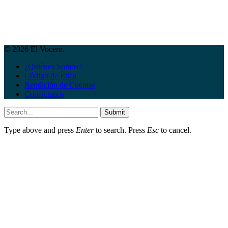
© 2026 El Vocero.
¿Quiénes Somos?
Código de Ética
Rendición de Cuentas
Contáctanos
Submit
Type above and press
Enter
to search. Press
Esc
to cancel.