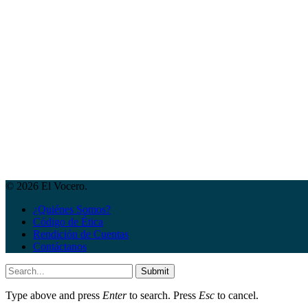
© 2026 El Vocero.
¿Quiénes Somos?
Código de Ética
Rendición de Cuentas
Contáctanos
Submit
Type above and press
Enter
to search. Press
Esc
to cancel.