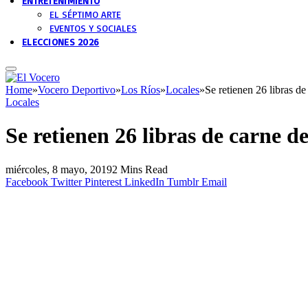
ENTRETENIMIENTO
EL SÉPTIMO ARTE
EVENTOS Y SOCIALES
ELECCIONES 2026
Home
»
Vocero Deportivo
»
Los Ríos
»
Locales
»
Se retienen 26 libras d
Locales
Se retienen 26 libras de carne 
miércoles, 8 mayo, 2019
2 Mins Read
Facebook
Twitter
Pinterest
LinkedIn
Tumblr
Email