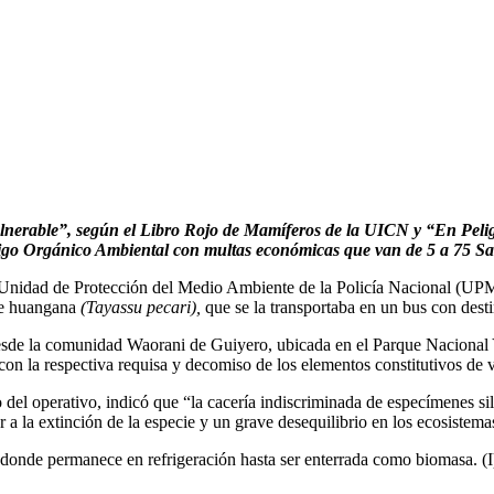
lnerable”, según el Libro Rojo de Mamíferos de la UICN y “En Peligr
igo Orgánico Ambiental con multas económicas que van de 5 a 75 Sal
 Unidad de Protección del Medio Ambiente de la Policía Nacional (UPMA)
 de huangana
(Tayassu pecari),
que se la transportaba en un bus con dest
esde la comunidad Waorani de Guiyero, ubicada en el Parque Nacional Ya
on la respectiva requisa y decomiso de los elementos constitutivos de vi
 del operativo, indicó que “la cacería indiscriminada de especímenes sil
ar a la extinción de la especie y un grave desequilibrio en los ecosistema
donde permanece en refrigeración hasta ser enterrada como biomasa. (I