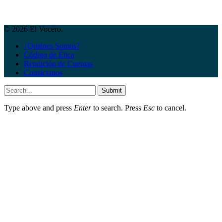
© 2026 El Vocero.
¿Quiénes Somos?
Código de Ética
Rendición de Cuentas
Contáctanos
Submit
Type above and press
Enter
to search. Press
Esc
to cancel.