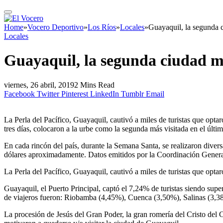
Home
»
Vocero Deportivo
»
Los Ríos
»
Locales
»
Guayaquil, la segunda
Locales
Guayaquil, la segunda ciudad 
viernes, 26 abril, 2019
2 Mins Read
Facebook
Twitter
Pinterest
LinkedIn
Tumblr
Email
La Perla del Pacífico, Guayaquil, cautivó a miles de turistas que optar
tres días, colocaron a la urbe como la segunda más visitada en el últi
En cada rincón del país, durante la Semana Santa, se realizaron diver
dólares aproximadamente. Datos emitidos por la Coordinación General d
La Perla del Pacífico, Guayaquil, cautivó a miles de turistas que opta
Guayaquil, el Puerto Principal, captó el 7,24% de turistas siendo sup
de viajeros fueron: Riobamba (4,45%), Cuenca (3,50%), Salinas (3,3
La procesión de Jesús del Gran Poder, la gran romería del Cristo del C