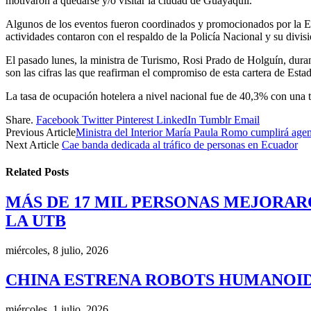
motivaron a quedarse y/o visitar la ciudad de Guayaquil.
Algunos de los eventos fueron coordinados y promocionados por la E
actividades contaron con el respaldo de la Policía Nacional y su divisi
El pasado lunes, la ministra de Turismo, Rosi Prado de Holguín, durant
son las cifras las que reafirman el compromiso de esta cartera de Estad
La tasa de ocupación hotelera a nivel nacional fue de 40,3% con una 
Share.
Facebook
Twitter
Pinterest
LinkedIn
Tumblr
Email
Previous Article
Ministra del Interior María Paula Romo cumplirá age
Next Article
Cae banda dedicada al tráfico de personas en Ecuador
Related
Posts
MÁS DE 17 MIL PERSONAS MEJORAR
LA UTB
miércoles, 8 julio, 2026
CHINA ESTRENA ROBOTS HUMANOID
miércoles, 1 julio, 2026