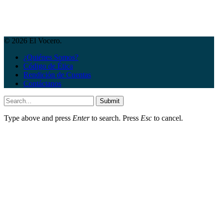
© 2026 El Vocero.
¿Quiénes Somos?
Código de Ética
Rendición de Cuentas
Contáctanos
Submit
Type above and press
Enter
to search. Press
Esc
to cancel.