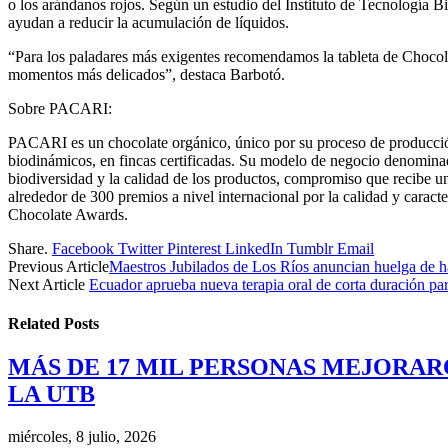
o los arándanos rojos. Según un estudio del Instituto de Tecnología Bi
ayudan a reducir la acumulación de líquidos.
“Para los paladares más exigentes recomendamos la tableta de Chocol
momentos más delicados”, destaca Barbotó.
Sobre PACARI:
PACARI es un chocolate orgánico, único por su proceso de producción 
biodinámicos, en fincas certificadas. Su modelo de negocio denominado
biodiversidad y la calidad de los productos, compromiso que recibe 
alrededor de 300 premios a nivel internacional por la calidad y caracte
Chocolate Awards.
Share.
Facebook
Twitter
Pinterest
LinkedIn
Tumblr
Email
Previous Article
Maestros Jubilados de Los Ríos anuncian huelga de 
Next Article
Ecuador aprueba nueva terapia oral de corta duración par
Related
Posts
MÁS DE 17 MIL PERSONAS MEJORAR
LA UTB
miércoles, 8 julio, 2026