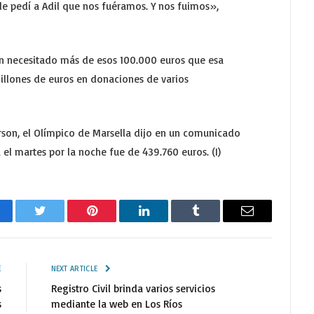
e pedí a Adil que nos fuéramos. Y nos fuimos»,
n necesitado más de esos 100.000 euros que esa
illones de euros en donaciones de varios
son, el Olímpico de Marsella dijo en un comunicado
el martes por la noche fue de 439.760 euros. (I)
cebook
Twitter
Pinterest
LinkedIn
Tumblr
Email
E
NEXT ARTICLE
s
Registro Civil brinda varios servicios
s
mediante la web en Los Ríos