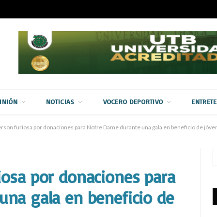
INIÓN
NOTICIAS
VOCERO DEPORTIVO
ENTRET
son furiosa por donaciones para Notre Dame durante una gala en beneficio de jóve
osa por donaciones para
na gala en beneficio de