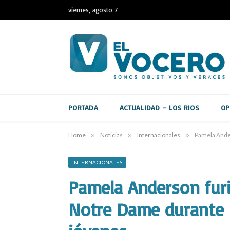
viernes, agosto 7
PORTADA
ACTUALIDAD – LOS RIOS
OP
Home
»
Noticias
»
Internacionales
»
Pamela Ander
INTERNACIONALES
Pamela Anderson furi
Notre Dame durante u