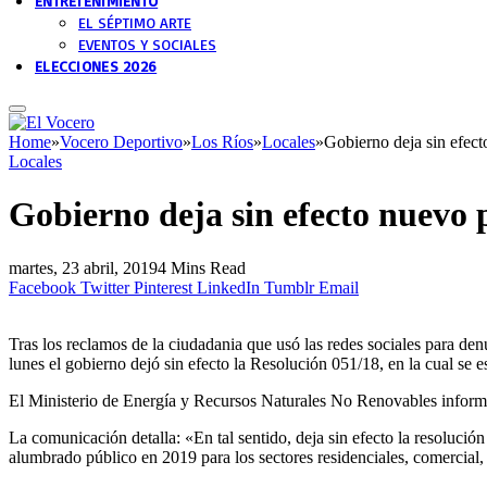
ENTRETENIMIENTO
EL SÉPTIMO ARTE
EVENTOS Y SOCIALES
ELECCIONES 2026
Home
»
Vocero Deportivo
»
Los Ríos
»
Locales
»
Gobierno deja sin efect
Locales
Gobierno deja sin efecto nuevo p
martes, 23 abril, 2019
4 Mins Read
Facebook
Twitter
Pinterest
LinkedIn
Tumblr
Email
Tras los reclamos de la ciudadania que usó las redes sociales para de
lunes el gobierno dejó sin efecto la Resolución 051/18, en la cual se es
El Ministerio de Energía y Recursos Naturales No Renovables informó q
La comunicación detalla: «En tal sentido, deja sin efecto la resolució
alumbrado público en 2019 para los sectores residenciales, comercial, in