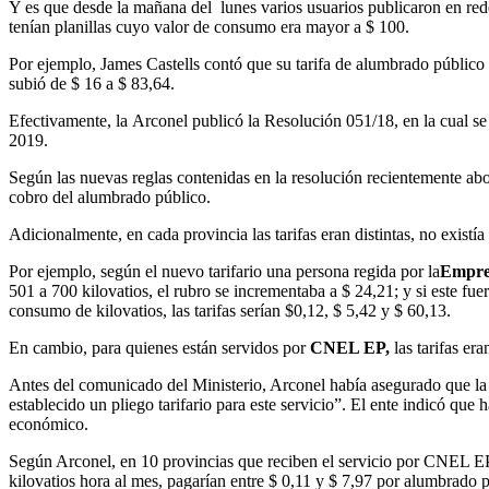
Y es que desde la mañana del lunes varios usuarios publicaron en red
tenían planillas cuyo valor de consumo era mayor a $ 100.
Por ejemplo, James Castells contó que su tarifa de alumbrado público h
subió de $ 16 a $ 83,64.
Efectivamente, la Arconel publicó la Resolución 051/18, en la cual se
2019.
Según las nuevas reglas contenidas en la resolución recientemente ab
cobro del alumbrado público.
Adicionalmente, en cada provincia las tarifas eran distintas, no existí
Por ejemplo, según el nuevo tarifario una persona regida por la
Empre
501 a 700 kilovatios, el rubro se incrementaba a $ 24,21; y si este fue
consumo de kilovatios, las tarifas serían $0,12, $ 5,42 y $ 60,13.
En cambio, para quienes están servidos por
CNEL EP,
las tarifas er
Antes del comunicado del Ministerio, Arconel había asegurado que la ta
establecido un pliego tarifario para este servicio”. El ente indicó qu
económico.
Según Arconel, en 10 provincias que reciben el servicio por CNEL EP,
kilovatios hora al mes, pagarían entre $ 0,11 y $ 7,97 por alumbrado