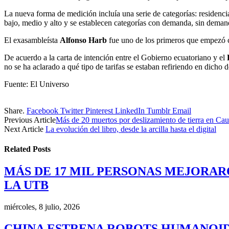
La nueva forma de medición incluía una serie de categorías: residencial
bajo, medio y alto y se establecen categorías con demanda, sin dema
El exasambleísta
Alfonso Harb
fue uno de los primeros que empezó co
De acuerdo a la carta de intención entre el Gobierno ecuatoriano y el
no se ha aclarado a qué tipo de tarifas se estaban refiriendo en dicho 
Fuente: El Universo
Share.
Facebook
Twitter
Pinterest
LinkedIn
Tumblr
Email
Previous Article
Más de 20 muertos por deslizamiento de tierra en Ca
Next Article
La evolución del libro, desde la arcilla hasta el digital
Related
Posts
MÁS DE 17 MIL PERSONAS MEJORAR
LA UTB
miércoles, 8 julio, 2026
CHINA ESTRENA ROBOTS HUMANOID