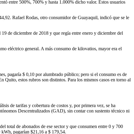
ementó entre 500%, 700% y hasta 1.000% dicho valor. Estos usuarios
 $ 44,92. Rafael Rodas, otro consumidor de Guayaquil, indicó que se le
l 19 de diciembre de 2018 y que regía entre enero y diciembre del
umo eléctrico general. A más consumo de kilovatios, mayor era el
es, pagaría $ 0,10 por alumbrado público; pero si el consumo es de
En Quito, estos rubros son distintos. Para los mismos casos en torno al
sis de tarifas y cobertura de costos y, por primera vez, se ha
s Autónomos Descentralizados (GAD), sin contar con sustento técnico ni
del total de abonados de ese sector y que consumen entre 0 y 700
00 kWh, pagarían $21,16 a $ 179,54.