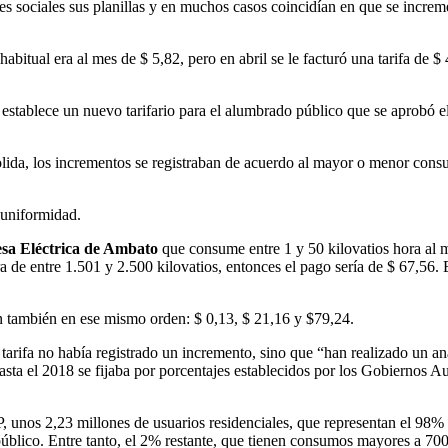
es sociales sus planillas y en muchos casos coincidían en que se incr
abitual era al mes de $ 5,82, pero en abril se le facturó una tarifa de
 establece un nuevo tarifario para el alumbrado público que se aprobó e
olida, los incrementos se registraban de acuerdo al mayor o menor cons
a uniformidad.
sa Eléctrica de Ambato
que consume entre 1 y 50 kilovatios hora al m
ra de entre 1.501 y 2.500 kilovatios, entonces el pago sería de $ 67,56. 
an también en ese mismo orden: $ 0,13, $ 21,16 y $79,24.
rifa no había registrado un incremento, sino que “han realizado un análi
e hasta el 2018 se fijaba por porcentajes establecidos por los Gobierno
 unos 2,23 millones de usuarios residenciales, que representan el 98% 
 público. Entre tanto, el 2% restante, que tienen consumos mayores a 7