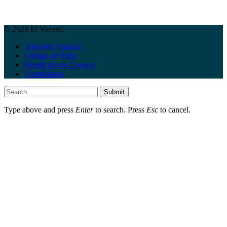
© 2026 El Vocero.
¿Quiénes Somos?
Código de Ética
Rendición de Cuentas
Contáctanos
Submit
Type above and press
Enter
to search. Press
Esc
to cancel.