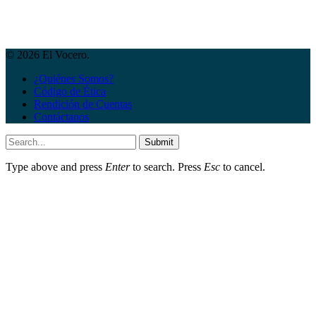
© 2026 El Vocero.
¿Quiénes Somos?
Código de Ética
Rendición de Cuentas
Contáctanos
Submit
Type above and press
Enter
to search. Press
Esc
to cancel.