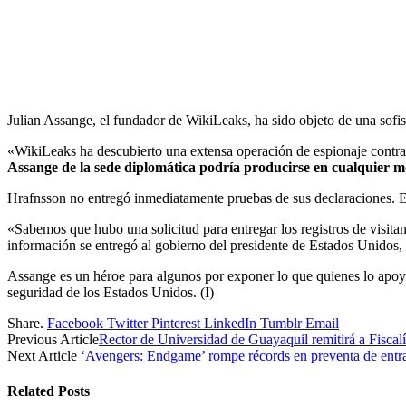
Julian Assange, el fundador de WikiLeaks, ha sido objeto de una sofi
«WikiLeaks ha descubierto una extensa operación de espionaje contra 
Assange de la sede diplomática podría producirse en cualquier 
Hrafnsson no entregó inmediatamente pruebas de sus declaraciones. 
«Sabemos que hubo una solicitud para entregar los registros de visita
información se entregó al gobierno del presidente de Estados Unidos
Assange es un héroe para algunos por exponer lo que quienes lo apoya
seguridad de los Estados Unidos. (I)
Share.
Facebook
Twitter
Pinterest
LinkedIn
Tumblr
Email
Previous Article
Rector de Universidad de Guayaquil remitirá a Fiscalí
Next Article
‘Avengers: Endgame’ rompe récords en preventa de entr
Related
Posts