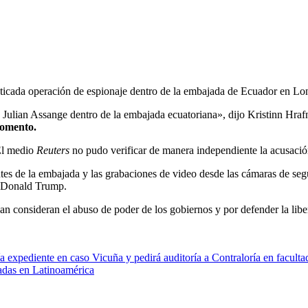
sticada operación de espionaje dentro de la embajada de Ecuador en Lon
Julian Assange dentro de la embajada ecuatoriana», dijo Kristinn Hraf
momento.
El medio
Reuters
no pudo verificar de manera independiente la acusació
ntes de la embajada y las grabaciones de video desde las cámaras de se
, Donald Trump.
n consideran el abuso de poder de los gobiernos y por defender la liber
a expediente en caso Vicuña y pedirá auditoría a Contraloría en faculta
adas en Latinoamérica