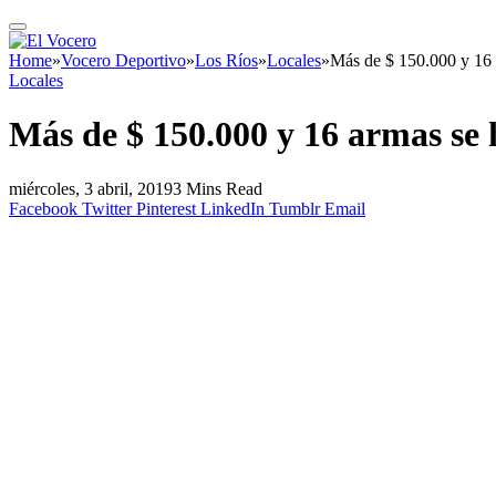
Home
»
Vocero Deportivo
»
Los Ríos
»
Locales
»
Más de $ 150.000 y 16 a
Locales
Más de $ 150.000 y 16 armas se h
miércoles, 3 abril, 2019
3 Mins Read
Facebook
Twitter
Pinterest
LinkedIn
Tumblr
Email