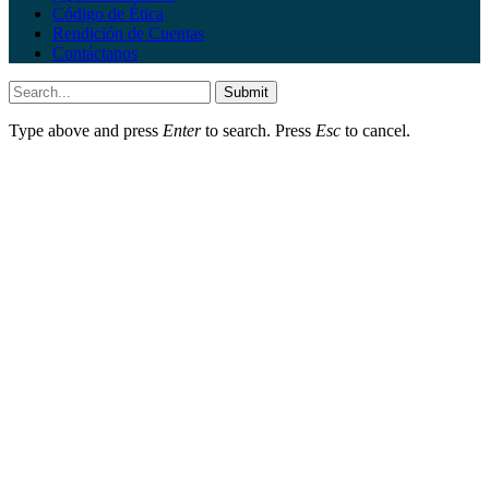
Código de Ética
Rendición de Cuentas
Contáctanos
Submit
Type above and press
Enter
to search. Press
Esc
to cancel.