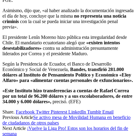
FGE.
Asimismo, dijo que, «al haber analizado la documentación ingresada
el día de hoy, concluye que la misma
no representa una noticia
criminis
con la cual se pueda iniciar una investigación penal
previa».
El presidente Lenín Moreno hizo pública esta irregularidad desde
Chile. El mandatario ecuatoriano alegó que
«existen intentos
desestabilizadores»
contra su administración presuntamente
liderados por Correa y el presidente Maduro.
Según la Presidencia de Ecuador, el Banco de Desarrollo
Económico y Social de Venezuela,
Bandes, transfirió 281.000
dólares al Instituto de Pensamiento Político y Económico «Eloy
Alfaro» para «alimentar cuentas personales de exfuncionarios».
«Este Instituto hizo transferencias a cuentas de Rafael Correa
por un total de 96.200 dólares y a sus excolaboradores, de entre
34.000 y 6.000 dólares»,
precisó. (EFE)
Share.
Facebook
Twitter
Pinterest
LinkedIn
Tumblr
Email
Previous Article
Se activo mesa de Movilidad Humana en beneficio
de ciudadanos de otros países
Next Article
¡Vuelve la Liga Pro! Estos son los horarios del fin de
semana