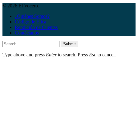
© 2026 El Vocero.
¿Quiénes Somos?
Código de Ética
Rendición de Cuentas
Contáctanos
Submit
Type above and press
Enter
to search. Press
Esc
to cancel.