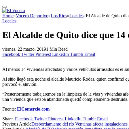
Home
»
Vocero Deportivo
»
Los Ríos
»
Locales
»
El Alcalde de Quito dic
Locales
El Alcalde de Quito dice que 14 
viernes, 22 marzo, 2019
1 Min Read
Facebook
Twitter
Pinterest
LinkedIn
Tumblr
Email
Al menos 14 viviendas afectadas y varios vehículos arrasados es el sal
Al sitio llegó esta noche el alcalde Mauricio Rodas, quien confirmó qu
provocó el aluvión.
“Posteriormente trabajaremos en la limpieza de la vías y viviendas af
una vivienda que estaba abandonada quedó completamente destruida, a
Fuente:
ElComercio.com
Share.
Facebook
Twitter
Pinterest
LinkedIn
Tumblr
Email
Previous Article
Desbordamiento del río Ventanas afecta instalaciones 