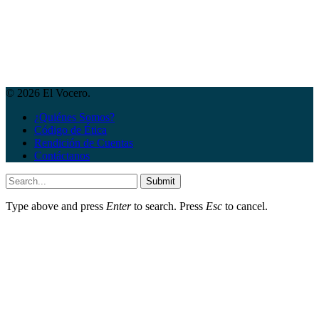
© 2026 El Vocero.
¿Quiénes Somos?
Código de Ética
Rendición de Cuentas
Contáctanos
Submit
Type above and press
Enter
to search. Press
Esc
to cancel.