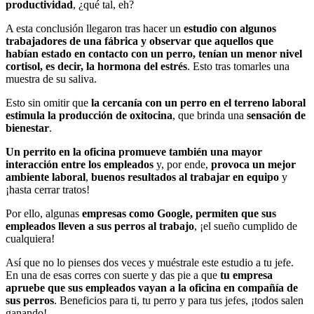
productividad
, ¿qué tal, eh?
A esta conclusión llegaron tras hacer un
estudio con algunos
trabajadores de una fábrica y observar que aquellos que
habían estado en contacto con un perro, tenían un menor nivel
cortisol, es decir, la hormona del estrés
. Esto tras tomarles una
muestra de su saliva.
Esto sin omitir que
la cercanía con un perro en el terreno laboral
estimula la producción de oxitocina
, que brinda una
sensación de
bienestar
.
Un perrito en la oficina promueve también una mayor
interacción entre los empleados
y, por ende,
provoca un mejor
ambiente laboral
,
buenos resultados al trabajar en equipo
y
¡hasta cerrar tratos!
Por ello, algunas
empresas como Google, permiten que sus
empleados lleven a sus perros al trabajo
, ¡el sueño cumplido de
cualquiera!
Así que no lo pienses dos veces y muéstrale este estudio a tu jefe.
En una de esas corres con suerte y das pie a que
tu empresa
apruebe que sus empleados vayan a la oficina en compañía de
sus perros
. Beneficios para ti, tu perro y para tus jefes, ¡todos salen
ganando!