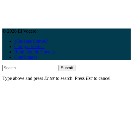
© 2026 El Vocero.
¿Quiénes Somos?
Código de Ética
Rendición de Cuentas
Contáctanos
Submit
Type above and press
Enter
to search. Press
Esc
to cancel.