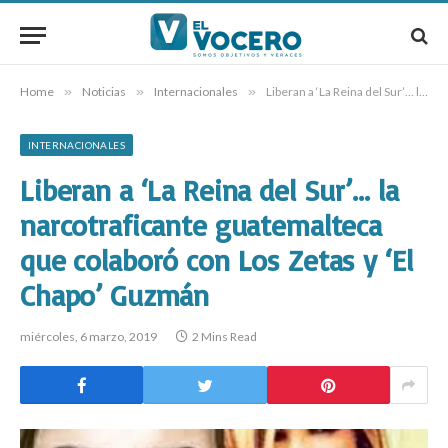
Home
»
Noticias
»
Internacionales
»
Liberan a ‘La Reina del Sur’… la narcotraficante guatemalteca que colaboró con Los Zetas y ‘El Chapo’ Guzmán
INTERNACIONALES
Liberan a ‘La Reina del Sur’… la
narcotraficante guatemalteca
que colaboró con Los Zetas y ‘El
Chapo’ Guzmán
miércoles, 6 marzo, 2019
2 Mins Read