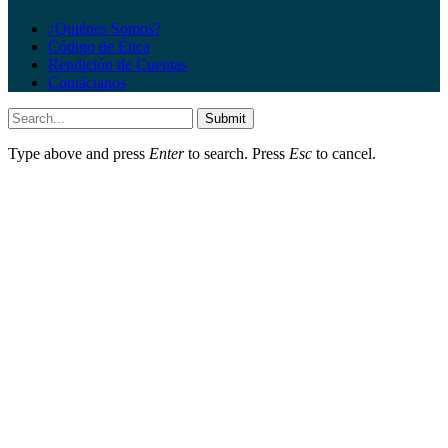
¿Quiénes Somos?
Código de Ética
Rendición de Cuentas
Contáctanos
Submit
Type above and press
Enter
to search. Press
Esc
to cancel.