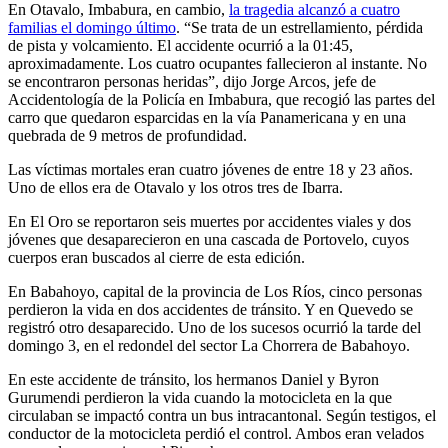
En Otavalo, Imbabura, en cambio,
la tragedia alcanzó a cuatro
familias el domingo último
. “Se trata de un estrellamiento, pérdida
de pista y volcamiento. El accidente ocurrió a la 01:45,
aproximadamente. Los cuatro ocupantes fallecieron al instante. No
se encontraron personas heridas”, dijo Jorge Arcos, jefe de
Accidentología de la Policía en Imbabura, que recogió las partes del
carro que quedaron esparcidas en la vía Panamericana y en una
quebrada de 9 metros de profundidad.
Las víctimas mortales eran cuatro jóvenes de entre 18 y 23 años.
Uno de ellos era de Otavalo y los otros tres de Ibarra.
En El Oro se reportaron seis muertes por accidentes viales y dos
jóvenes que desaparecieron en una cascada de Portovelo, cuyos
cuerpos eran buscados al cierre de esta edición.
En Babahoyo, capital de la provincia de Los Ríos, cinco personas
perdieron la vida en dos accidentes de tránsito. Y en Quevedo se
registró otro desaparecido. Uno de los sucesos ocurrió la tarde del
domingo 3, en el redondel del sector La Chorrera de Babahoyo.
En este accidente de tránsito, los hermanos Daniel y Byron
Gurumendi perdieron la vida cuando la motocicleta en la que
circulaban se impactó contra un bus intracantonal. Según testigos, el
conductor de la motocicleta perdió el control. Ambos eran velados