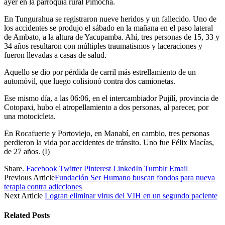
ayer en la parroquia rural Pimocha.
En Tungurahua se registraron nueve heridos y un fallecido. Uno de
los accidentes se produjo el sábado en la mañana en el paso lateral
de Ambato, a la altura de Yacupamba. Ahí, tres personas de 15, 33 y
34 años resultaron con múltiples traumatismos y laceraciones y
fueron llevadas a casas de salud.
Aquello se dio por pérdida de carril más estrellamiento de un
automóvil, que luego colisionó contra dos camionetas.
Ese mismo día, a las 06:06, en el intercambiador Pujilí, provincia de
Cotopaxi, hubo el atropellamiento a dos personas, al parecer, por
una motocicleta.
En Rocafuerte y Portoviejo, en Manabí, en cambio, tres personas
perdieron la vida por accidentes de tránsito. Uno fue Félix Macías,
de 27 años. (I)
Share.
Facebook
Twitter
Pinterest
LinkedIn
Tumblr
Email
Previous Article
Fundación Ser Humano buscan fondos para nueva
terapia contra adicciones
Next Article
Logran eliminar virus del VIH en un segundo paciente
Related
Posts